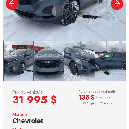
Prix du véhicule
Paiement approximatif*
31 995 $
136 $
/semaine
9.99 % pour 72 mois
Marque
Chevrolet