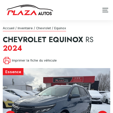
Accueil
/
Inventaire
/
Chevrolet
/
Equinox
CHEVROLET
EQUINOX
RS
2024
Imprimer la fiche du véhicule
Essence