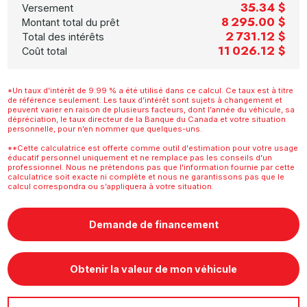
35.34 $
Versement
8 295.00 $
Montant total du prêt
2 731.12 $
Total des intérêts
11 026.12 $
Coût total
*Un taux d’intérêt de 9.99 % a été utilisé dans ce calcul. Ce taux est à titre
de référence seulement. Les taux d’intérêt sont sujets à changement et
peuvent varier en raison de plusieurs facteurs, dont l’année du véhicule, sa
dépréciation, le taux directeur de la Banque du Canada et votre situation
personnelle, pour n’en nommer que quelques-uns.
**Cette calculatrice est offerte comme outil d'estimation pour votre usage
éducatif personnel uniquement et ne remplace pas les conseils d'un
professionnel. Nous ne prétendons pas que l'information fournie par cette
calculatrice soit exacte ni complète et nous ne garantissons pas que le
calcul correspondra ou s’appliquera à votre situation.
Demande de financement
Obtenir la valeur de mon véhicule