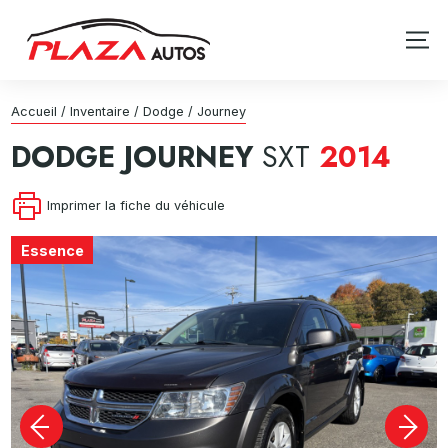
Accueil
/
Inventaire
/
Dodge
/
Journey
DODGE
JOURNEY
SXT
2014
Imprimer la fiche du véhicule
Essence