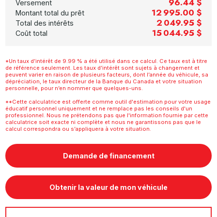
96.44 $
Versement
12 995.00 $
Montant total du prêt
2 049.95 $
Total des intérêts
15 044.95 $
Coût total
*Un taux d’intérêt de 9.99 % a été utilisé dans ce calcul. Ce taux est à titre
de référence seulement. Les taux d’intérêt sont sujets à changement et
peuvent varier en raison de plusieurs facteurs, dont l’année du véhicule, sa
dépréciation, le taux directeur de la Banque du Canada et votre situation
personnelle, pour n’en nommer que quelques-uns.
**Cette calculatrice est offerte comme outil d'estimation pour votre usage
éducatif personnel uniquement et ne remplace pas les conseils d'un
professionnel. Nous ne prétendons pas que l'information fournie par cette
calculatrice soit exacte ni complète et nous ne garantissons pas que le
calcul correspondra ou s’appliquera à votre situation.
Demande de financement
Obtenir la valeur de mon véhicule