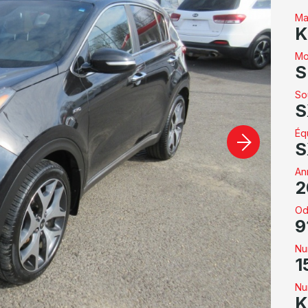
Ma
K
Mo
S
So
S
Éq
S
An
2
Od
9
Nu
1
Nu
K