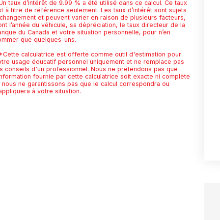
n taux d’intérêt de 9.99 % a été utilisé dans ce calcul. Ce taux
t à titre de référence seulement. Les taux d’intérêt sont sujets
 changement et peuvent varier en raison de plusieurs facteurs,
nt l’année du véhicule, sa dépréciation, le taux directeur de la
anque du Canada et votre situation personnelle, pour n’en
ommer que quelques-uns.
*Cette calculatrice est offerte comme outil d'estimation pour
otre usage éducatif personnel uniquement et ne remplace pas
es conseils d'un professionnel. Nous ne prétendons pas que
information fournie par cette calculatrice soit exacte ni complète
t nous ne garantissons pas que le calcul correspondra ou
appliquera à votre situation.