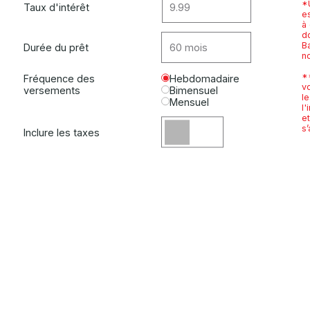
*U
Taux d'intérêt
es
à
do
B
Durée du prêt
n
*
Fréquence des
Hebdomadaire
v
versements
Bimensuel
l
Mensuel
l'
e
s’
Inclure les taxes