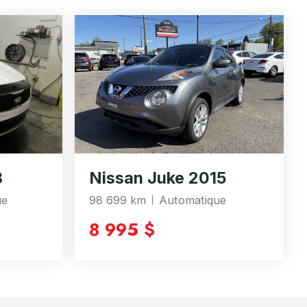
8
Nissan Juke 2015
ue
98 699 km
Automatique
8 995 $