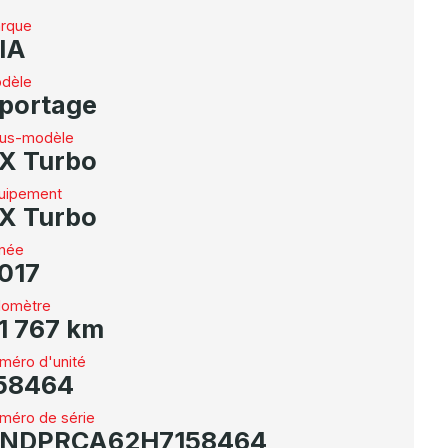
rque
IA
dèle
portage
us-modèle
X Turbo
uipement
X Turbo
née
017
omètre
1 767 km
méro d'unité
58464
méro de série
NDPRCA62H7158464