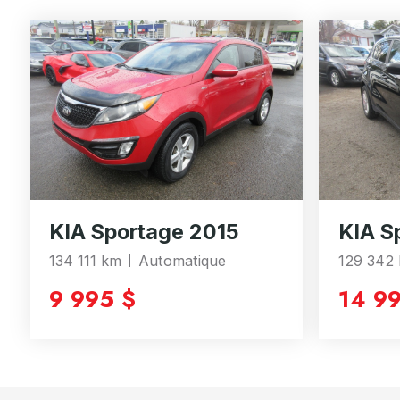
KIA Sportage 2015
KIA S
134 111 km
Automatique
129 342
9 995 $
14 9