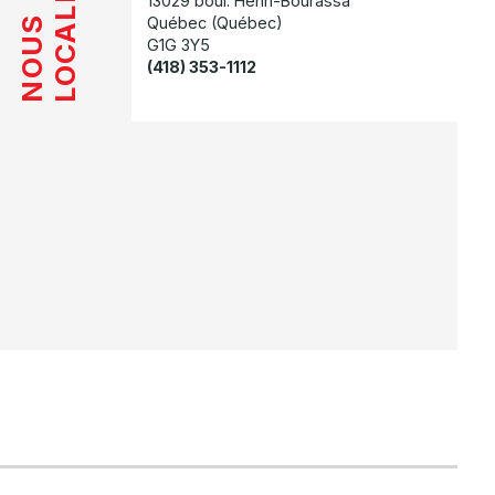
LOCALISER
13029 boul. Henri-Bourassa
Québec (Québec)
NOUS
G1G 3Y5
(418) 353-1112