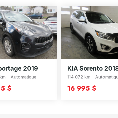
portage 2019
KIA Sorento 201
 km
Automatique
114 072 km
Automatiq
95 $
16 995 $