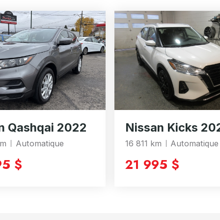
n Qashqai 2022
Nissan Kicks 20
km
Automatique
16 811 km
Automatique
95 $
21 995 $