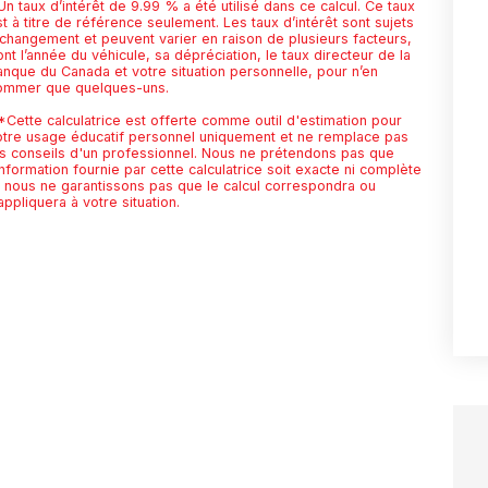
n taux d’intérêt de 9.99 % a été utilisé dans ce calcul. Ce taux
t à titre de référence seulement. Les taux d’intérêt sont sujets
 changement et peuvent varier en raison de plusieurs facteurs,
nt l’année du véhicule, sa dépréciation, le taux directeur de la
anque du Canada et votre situation personnelle, pour n’en
ommer que quelques-uns.
*Cette calculatrice est offerte comme outil d'estimation pour
otre usage éducatif personnel uniquement et ne remplace pas
es conseils d'un professionnel. Nous ne prétendons pas que
information fournie par cette calculatrice soit exacte ni complète
t nous ne garantissons pas que le calcul correspondra ou
appliquera à votre situation.