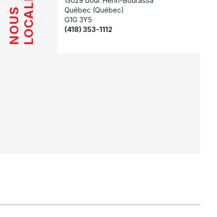
LOCALISER
13029 boul. Henri-Bourassa
Québec (Québec)
NOUS
G1G 3Y5
(418) 353-1112