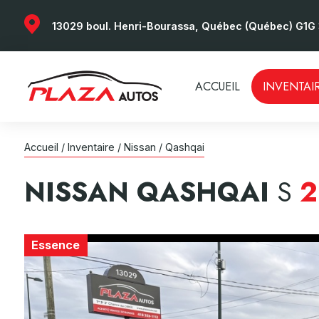
13029 boul. Henri-Bourassa, Québec (Québec) G1G
ACCUEIL
INVENTAI
Accueil
/
Inventaire
/
Nissan
/
Qashqai
NISSAN
QASHQAI
S
2
Essence