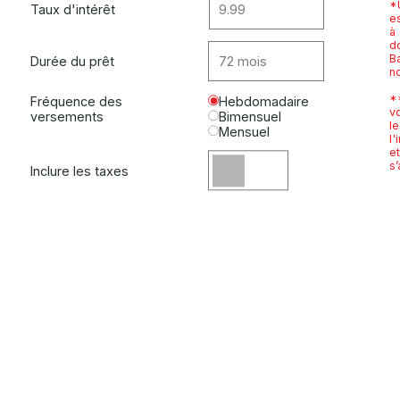
*U
Taux d'intérêt
es
à
do
B
Durée du prêt
n
*
Fréquence des
Hebdomadaire
v
versements
Bimensuel
l
Mensuel
l'
e
s’
Inclure les taxes