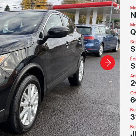
Ma
N
Mo
Q
So
S
Éq
S
An
2
Od
6
Nu
3
Nu
J