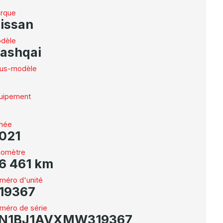
rque
issan
dèle
ashqai
us-modèle
uipement
née
021
omètre
6 461 km
méro d'unité
19367
méro de série
N1BJ1AVXMW319367