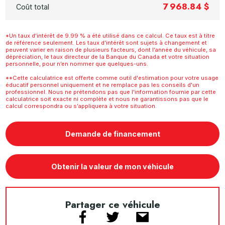
7 968.84 $
Coût total
*Un taux d’intérêt de 9.99 % a été utilisé dans ce calcul. Ce taux est à titre
de référence seulement. Les taux d’intérêt sont sujets à changement et
peuvent varier en raison de plusieurs facteurs, dont l’année du véhicule, sa
dépréciation, le taux directeur de la Banque du Canada et votre situation
personnelle, pour n’en nommer que quelques-uns.
**Cette calculatrice est offerte comme outil d'estimation pour votre usage
éducatif personnel uniquement et ne remplace pas les conseils d'un
professionnel. Nous ne prétendons pas que l'information fournie par cette
calculatrice soit exacte ni complète et nous ne garantissons pas que le
calcul correspondra ou s’appliquera à votre situation.
Demande de financement
Obtenir la valeur de mon véhicule
Partager ce véhicule