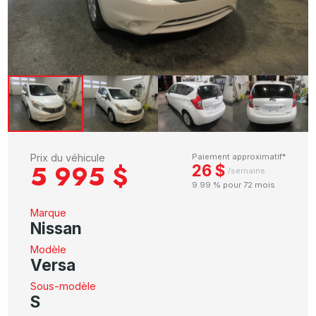
Prix du véhicule
Paiement approximatif*
5 995 $
26 $
/semaine
9.99 % pour 72 mois
Marque
Nissan
Modèle
Versa
Sous-modèle
S