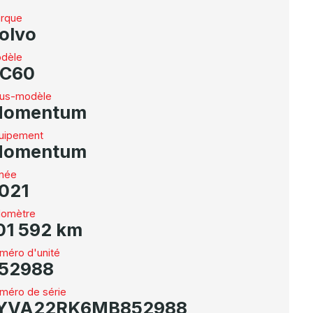
rque
olvo
dèle
C60
us-modèle
omentum
uipement
omentum
née
021
omètre
01 592 km
méro d'unité
52988
méro de série
YVA22RK6MB852988