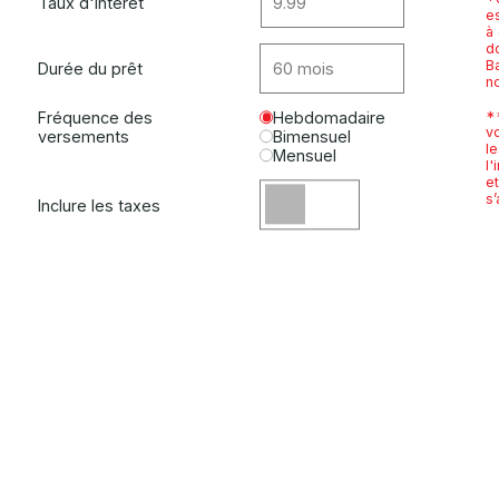
Taux d'intérêt
es
à
do
B
Durée du prêt
n
*
Fréquence des
Hebdomadaire
v
versements
Bimensuel
l
Mensuel
l'
e
s’
Inclure les taxes