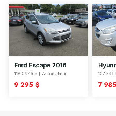
Ford Escape 2016
Hyund
118 047 km
Automatique
107 341
9 295 $
7 985