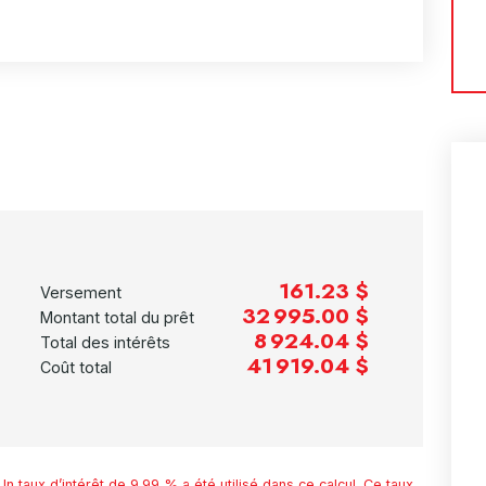
161.23 $
Versement
32 995.00 $
Montant total du prêt
8 924.04 $
Total des intérêts
41 919.04 $
Coût total
n taux d’intérêt de 9.99 % a été utilisé dans ce calcul. Ce taux