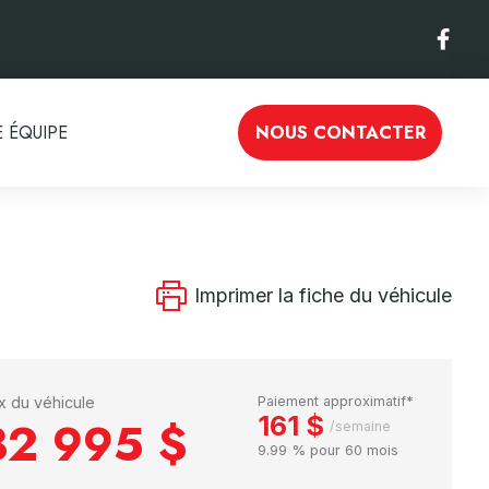
 ÉQUIPE
NOUS CONTACTER
Imprimer la fiche du véhicule
ix du véhicule
Paiement approximatif*
161 $
32 995 $
/semaine
9.99 % pour 60 mois