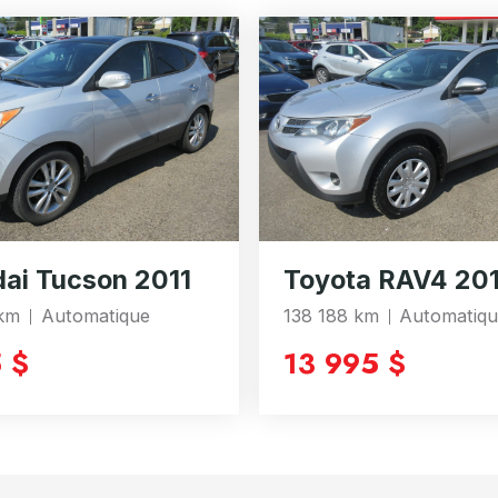
ai Tucson 2011
Toyota RAV4 20
 km
Automatique
138 188 km
Automatiq
 $
13 995 $