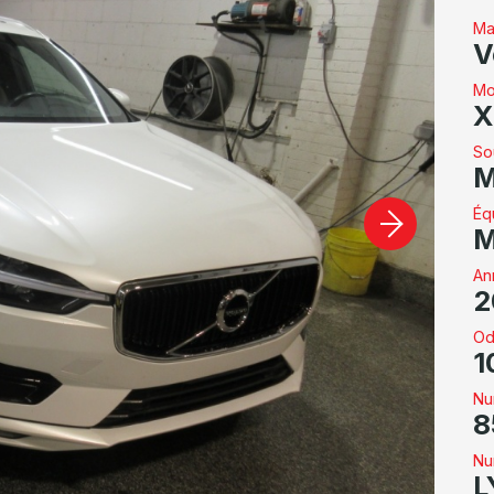
Ma
V
Mo
X
So
M
Éq
M
An
2
Od
1
Nu
8
Nu
L